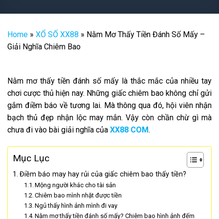
Home
»
XỔ SỐ XX88
»
Nằm Mơ Thấy Tiền Đánh Số Mấy –
Giải Nghĩa Chiêm Bao
Nằm mơ thấy tiền đánh số mấy là thắc mắc của nhiều tay
chơi cược thủ hiện nay. Những giấc chiêm bao không chỉ gửi
gắm điềm báo về tương lai. Mà thông qua đó, hội viên nhận
bạch thủ đẹp nhận lộc may mắn. Vậy còn chần chừ gì mà
chưa đi vào bài giải nghĩa của
XX88 COM
.
Mục Lục
Điềm báo may hay rủi của giấc chiêm bao thấy tiền?
Mộng người khác cho tài sản
Chiêm bao mình nhặt được tiền
Ngủ thấy hình ảnh mình đi vay
Nằm mơ thấy tiền đánh số mấy? Chiêm bao hình ảnh đếm