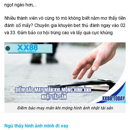
ngọt ngào hơn,…
Nhiều thành viên vô cùng tò mò không biết nằm mơ thấy tiền
đánh số mấy? Chuyên gia khuyên bet thủ đánh ngay vào 02
và 33. Đảm bảo cơ hội trúng cao và lấy quà cực khủng.
Điềm báo may mắn khi mộng hình ảnh nhặt tài sản
Ngủ thấy hình ảnh mình đi vay