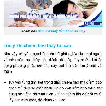
Khám phá
nằm mơ thấy tiền đánh số mấy
Lưu ý khi chiêm bao thấy tài sản
Như vậy chuyên mục bên trên đã giải nghĩa cho mọi người
về việc nằm mơ thấy tiền đánh số mấy. Tuy nhiên, khi áp
dụng phương pháp soi cầu này, bet thủ cần lưu ý một vài
điểm:
Tùy vào từng tình tiết trong giấc chiêm bao mà điềm báo,
bạch thủ đẹp sẽ khác nhau. Do đó cần đảm bảo mình nhớ
đúng hình ảnh đã xuất hiện, không nhầm lẫn để đối chiếu
lấy con may mắn, độ chính xác cao.