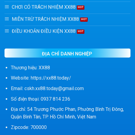
CHƠI CÓ TRÁCH NHIỆM XX88
MIỄN TRỪ TRÁCH NHIỆM XX88
ĐIỀU KHOẢN ĐIỀU KIỆN XX88
ĐỊA CHỈ DANH NGHIỆP
Thương hiệu: XX88
Website: https://xx88.today/
Email:
cskh.xx88.today@gmail.com
Số điện thoại: 0937 814 236
Địa chỉ: 54 Trương Phước Phan, Phường Bình Trị Đông,
Quận Bình Tân, TP. Hồ Chí Minh, Việt Nam
Zipcode: 700000