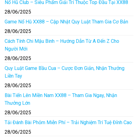
Nổ Hũ Club – Siêu Phẩm Giải Trí Thuộc Top Đầu Tại XX88
28/06/2025
Game Nổ Hũ XX88 – Cập Nhật Quy Luật Tham Gia Cơ Bản
28/06/2025
Cách Tính Chi Mậu Binh – Hướng Dẫn Từ A Đến Z Cho
Người Mới
28/06/2025
Quy Luật Game Bầu Cua – Cược Đơn Giản, Nhận Thưởng
Liền Tay
28/06/2025
Bài Tiến Lên Miền Nam XX88 – Tham Gia Ngay, Nhận
Thưởng Lớn
28/06/2025
Tải Đánh Bài Phỏm Miễn Phí – Trải Nghiệm Trí Tuệ Đỉnh Cao
28/06/2025