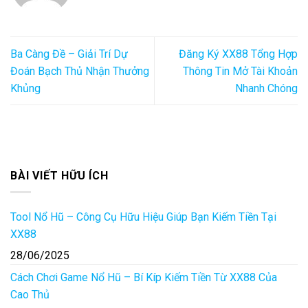
Ba Càng Đề – Giải Trí Dự
Đăng Ký XX88 Tổng Hợp
Đoán Bạch Thủ Nhận Thưởng
Thông Tin Mở Tài Khoản
Khủng
Nhanh Chóng
BÀI VIẾT HỮU ÍCH
Tool Nổ Hũ – Công Cụ Hữu Hiệu Giúp Bạn Kiếm Tiền Tại
XX88
28/06/2025
Cách Chơi Game Nổ Hũ – Bí Kíp Kiếm Tiền Từ XX88 Của
Cao Thủ