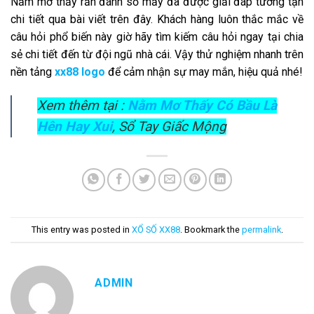
Nằm mơ thấy rắn đánh số mấy đã được giải đáp tường tận
chi tiết qua bài viết trên đây. Khách hàng luôn thắc mắc về
câu hỏi phổ biến này giờ hãy tìm kiếm câu hỏi ngay tại chia
sẻ chi tiết đến từ đội ngũ nhà cái. Vậy thử nghiệm nhanh trên
nền tảng
xx88 logo
để cảm nhận sự may mắn, hiệu quả nhé!
Xem thêm tại :
Nằm Mơ Thấy Có Bầu Là
Hên Hay Xui
, Sổ Tay Giấc Mộng
This entry was posted in
XỔ SỐ XX88
. Bookmark the
permalink
.
ADMIN