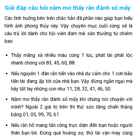
Giải đáp câu hỏi nằm mơ thấy rắn đánh số mấy
Các tình huống bên trên chắc hẳn đã phần nào giúp bạn hiểu
hình ảnh phong thủy này. Vậy chuyên mục cuối cùng sẽ là
câu trả lời dành cho hội viên đam mê săn thưởng từ chiêm
bao:
Thấy mãng xà nhiều màu cùng 1 lúc, phát tài phát lộc
nhanh chóng với 83, 45, 60, 88.
Nếu nguyên 1 đàn rắn tiến vào nhà dự cảm cho 1 cơn bão
tiền tài đang ấp tới cửa nhà bạn. Vậy đừng ngần ngại mà
hãy tất tay những con như 11, 28, 32, 41, 46, 50.
Nằm mơ thấy rắn đánh số mấy khi chúng nói chuyện với
mình? Ngoài 2 giá trị trên thì thử sức tăng chiến thắng
bằng 01, 05, 99, 70, 61.
Nếu rắn hổ mang tấn công trực diện đến bạn hoặc người
thân bạn bè. Đừng quá hoảng sợ, thử tài vận may cùng