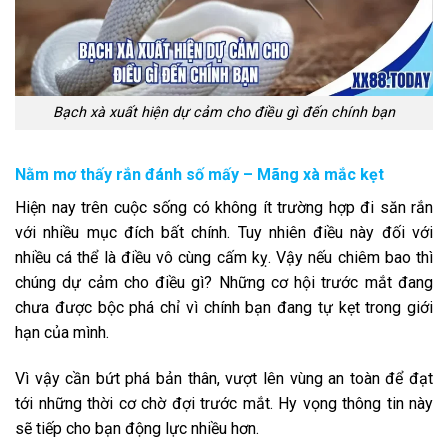
Bạch xà xuất hiện dự cảm cho điều gì đến chính bạn
Nằm mơ thấy rắn đánh số mấy – Mãng xà mắc kẹt
Hiện nay trên cuộc sống có không ít trường hợp đi săn rắn
với nhiều mục đích bất chính. Tuy nhiên điều này đối với
nhiều cá thể là điều vô cùng cấm kỵ. Vậy nếu chiêm bao thì
chúng dự cảm cho điều gì? Những cơ hội trước mắt đang
chưa được bộc phá chỉ vì chính bạn đang tự kẹt trong giới
hạn của mình.
Vì vậy cần bứt phá bản thân, vượt lên vùng an toàn để đạt
tới những thời cơ chờ đợi trước mắt. Hy vọng thông tin này
sẽ tiếp cho bạn động lực nhiều hơn.