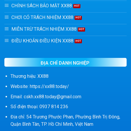
CHÍNH SÁCH BẢO MẬT XX88
CHƠI CÓ TRÁCH NHIỆM XX88
MIỄN TRỪ TRÁCH NHIỆM XX88
ĐIỀU KHOẢN ĐIỀU KIỆN XX88
ĐỊA CHỈ DANH NGHIỆP
Thương hiệu: XX88
Website: https://xx88.today/
Email:
cskh.xx88.today@gmail.com
Số điện thoại: 0937 814 236
Địa chỉ: 54 Trương Phước Phan, Phường Bình Trị Đông,
Quận Bình Tân, TP. Hồ Chí Minh, Việt Nam