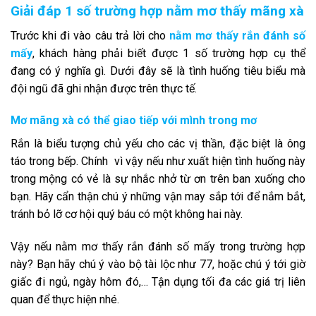
Giải đáp 1 số trường hợp nằm mơ thấy mãng xà
Trước khi đi vào câu trả lời cho
nằm mơ thấy rắn đánh số
mấy
, khách hàng phải biết được 1 số trường hợp cụ thể
đang có ý nghĩa gì. Dưới đây sẽ là tình huống tiêu biểu mà
đội ngũ đã ghi nhận được trên thực tế.
Mơ mãng xà có thể giao tiếp với mình trong mơ
Rắn là biểu tượng chủ yếu cho các vị thần, đặc biệt là ông
táo trong bếp. Chính vì vậy nếu như xuất hiện tình huống này
trong mộng có vẻ là sự nhắc nhở từ ơn trên ban xuống cho
bạn. Hãy cẩn thận chú ý những vận may sắp tới để nắm bắt,
tránh bỏ lỡ cơ hội quý báu có một không hai này.
Vậy nếu nằm mơ thấy rắn đánh số mấy trong trường hợp
này? Bạn hãy chú ý vào bộ tài lộc như 77, hoặc chú ý tới giờ
giấc đi ngủ, ngày hôm đó,… Tận dụng tối đa các giá trị liên
quan để thực hiện nhé.