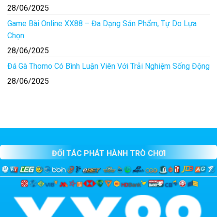
28/06/2025
Game Bài Online XX88 – Đa Dạng Sản Phẩm, Tự Do Lựa
Chọn
28/06/2025
Đá Gà Thomo Có Bình Luận Viên Với Trải Nghiệm Sống Động
28/06/2025
ĐỐI TÁC PHÁT HÀNH TRÒ CHƠI