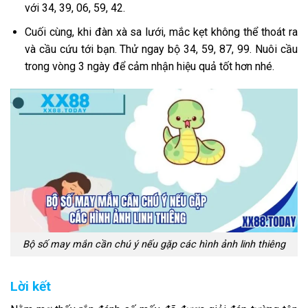
với 34, 39, 06, 59, 42.
Cuối cùng, khi đàn xà sa lưới, mắc kẹt không thể thoát ra
và cầu cứu tới bạn. Thử ngay bộ 34, 59, 87, 99. Nuôi cầu
trong vòng 3 ngày để cảm nhận hiệu quả tốt hơn nhé.
Bộ số may mắn cần chú ý nếu gặp các hình ảnh linh thiêng
Lời kết