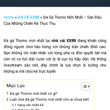
Home
»
ĐÁ GÀ XX88
»
Đá Gà Thomo Mới Nhất – Sàn Đấu
Của Những Chiến Kê Thực Thụ
Đá gà Thomo mới nhất tại
nhà cái XX88
đang khiến cộng
đồng người chơi hào hứng với những trận chiến đỉnh cao.
Bạn không chỉ mãn nhãn với từng pha ra đòn quyết liệt mà
còn có cơ hội đặt cược với tỷ lệ cực kỳ hấp dẫn. Hệ thống
livestream sắc nét, đây chính là lựa chọn lý tưởng cho
những ai mê chọi kê trực tuyến.
Mục Lục
Đá gà Thomo mới nhất có gì?
Luật chơi đá gà Thomo mới nhất cho ai chưa biết
Hạng cân chiến kê