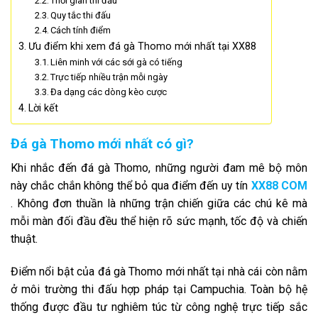
Thời gian thi đấu
Quy tắc thi đấu
Cách tính điểm
Ưu điểm khi xem đá gà Thomo mới nhất tại XX88
Liên minh với các sới gà có tiếng
Trực tiếp nhiều trận mỗi ngày
Đa dạng các dòng kèo cược
Lời kết
Đá gà Thomo mới nhất có gì?
Khi nhắc đến đá gà Thomo, những người đam mê bộ môn
này chắc chắn không thể bỏ qua điểm đến uy tín
XX88 COM
. Không đơn thuần là những trận chiến giữa các chú kê mà
mỗi màn đối đầu đều thể hiện rõ sức mạnh, tốc độ và chiến
thuật.
Điểm nổi bật của đá gà Thomo mới nhất tại nhà cái còn nằm
ở môi trường thi đấu hợp pháp tại Campuchia. Toàn bộ hệ
thống được đầu tư nghiêm túc từ công nghệ trực tiếp sắc