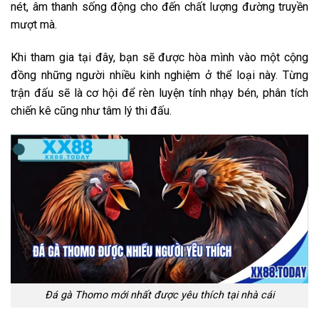
nét, âm thanh sống động cho đến chất lượng đường truyền
mượt mà.
Khi tham gia tại đây, bạn sẽ được hòa mình vào một cộng
đồng những người nhiều kinh nghiệm ở thể loại này. Từng
trận đấu sẽ là cơ hội để rèn luyện tính nhạy bén, phân tích
chiến kê cũng như tâm lý thi đấu.
Đá gà Thomo mới nhất được yêu thích tại nhà cái