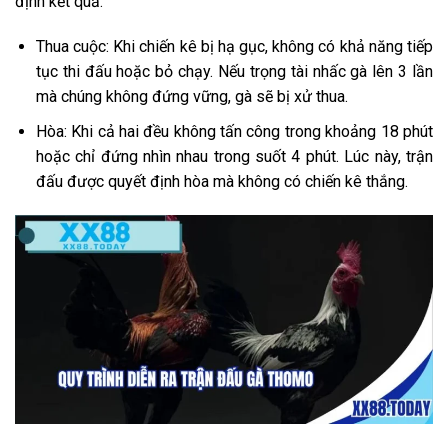
định kết quả.
Thua cuộc: Khi chiến kê bị hạ gục, không có khả năng tiếp
tục thi đấu hoặc bỏ chạy. Nếu trọng tài nhấc gà lên 3 lần
mà chúng không đứng vững, gà sẽ bị xử thua.
Hòa: Khi cả hai đều không tấn công trong khoảng 18 phút
hoặc chỉ đứng nhìn nhau trong suốt 4 phút. Lúc này, trận
đấu được quyết định hòa mà không có chiến kê thắng.